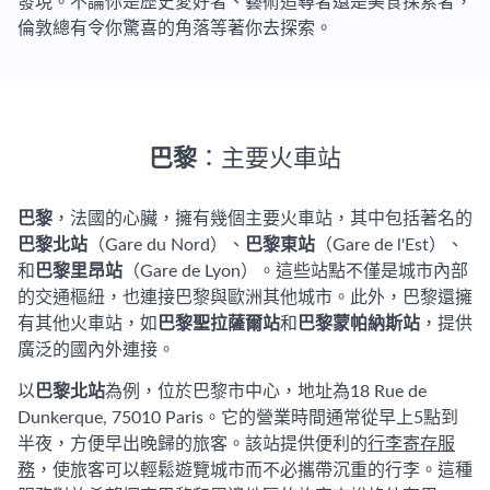
發現。不論你是歷史愛好者、藝術追尋者還是美食探索者，
倫敦總有令你驚喜的角落等著你去探索。
巴黎
：主要火車站
巴黎
，法國的心臟，擁有幾個主要火車站，其中包括著名的
巴黎北站
（Gare du Nord）、
巴黎東站
（Gare de l'Est）、
和
巴黎里昂站
（Gare de Lyon）。這些站點不僅是城市內部
的交通樞紐，也連接巴黎與歐洲其他城市。此外，巴黎還擁
有其他火車站，如
巴黎聖拉薩爾站
和
巴黎蒙帕納斯站
，提供
廣泛的國內外連接。
以
巴黎北站
為例，位於巴黎市中心，地址為18 Rue de
Dunkerque, 75010 Paris。它的營業時間通常從早上5點到
半夜，方便早出晚歸的旅客。該站提供便利的
行李寄存服
務
，使旅客可以輕鬆遊覽城市而不必攜帶沉重的行李。這種