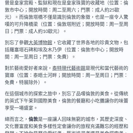
曾是皇家宮殿、監獄和現在是皇家珠寶的收藏地（位置：倫
敦市中心；開放時間：周二至周六；門票：成人約25歐
元）。而倫敦塔橋不僅是識別倫敦的象徵，也是一座令人驚
嘆的可升降橋梁（位置：倫敦塔附近；開放時間：周一至周
日；門票：成人約10歐元）。
別忘了參觀
大英博物館
，它收藏了世界各地的珍貴文物，包
括羅塞塔石碑和埃及木乃伊（位置：倫敦市中心；開放時
間：周一至周日；門票：免費）。
對於藝術愛好者來說，
泰特現代藝術館
是現代和當代藝術的
寶庫（位置：泰晤士河畔；開放時間：周一至周日；門票：
免費，特展除外）。
在這個城市的探索之旅中，別忘了品嚐倫敦的美食。從傳統
的英式下午茶到國際美食，倫敦的餐廳和小吃攤讓你的味蕾
享受一場盛宴。
總而言之，
倫敦
是一座讓人回味無窮的城市，其歷史深度、
文化豐富度和美食多樣性定會讓你的旅程充滿難忘的經歷和