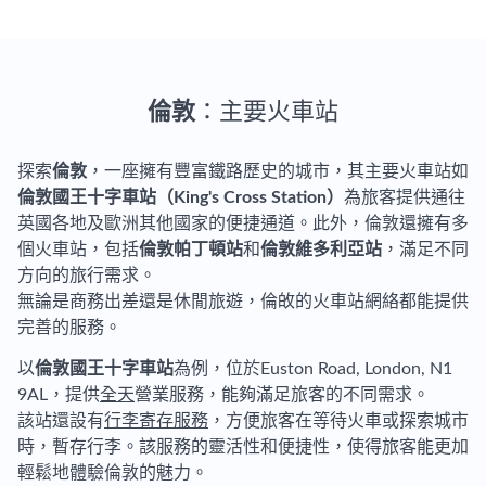
倫敦
：主要火車站
探索
倫敦
，一座擁有豐富鐵路歷史的城市，其主要火車站如
倫敦國王十字車站（King's Cross Station）
為旅客提供通往
英國各地及歐洲其他國家的便捷通道。此外，倫敦還擁有多
個火車站，包括
倫敦帕丁頓站
和
倫敦維多利亞站
，滿足不同
方向的旅行需求。
無論是商務出差還是休閒旅遊，倫敀的火車站網絡都能提供
完善的服務。
以
倫敦國王十字車站
為例，位於Euston Road, London, N1
9AL，提供
全天
營業服務，能夠滿足旅客的不同需求。
該站還設有
行李寄存服務
，方便旅客在等待火車或探索城市
時，暫存行李。該服務的靈活性和便捷性，使得旅客能更加
輕鬆地體驗倫敦的魅力。