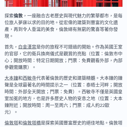
探索
倫敦
，一座融合古老歷史與現代魅力的繁華都市，是每
位旅人夢寐以求的目的地。從宏偉的建築到豐富的文化遺
產，再到令人垂涎的美食，倫敦總有無窮的驚喜等著你發
現。
首先，
白金漢宮
是你的旅程不可錯過的開始。作為英國王室
的官邸，它的衛兵換崗儀式是觀賞的亮點（位置：倫敦市中
心；開放時間：特定日期開放；門票：免費觀看外部，內部
參觀需購票）。
大本鐘
和
西敏寺
代表著倫敦的歷史和建築精髓。大本鐘的鐘
聲是全球最著名的時間提示之一（位置：泰晤士河畔；開放
時間：外部全天開放；門票：免費）。西敏寺不僅是英國皇
室加冕的地方，也是許多歷史人物的安息之地（位置：大本
鐘附近；開放時間：周一至周六；門票：成人約22歐
元）。
倫敦塔
和
倫敦塔橋
是探索英國豐富歷史的絕佳地點。倫敦塔