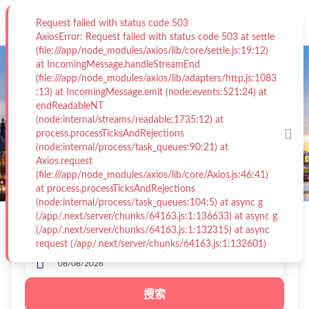
Request failed with status code 503
AxiosError: Request failed with status code 503 at settle
(file:///app/node_modules/axios/lib/core/settle.js:19:12)

+19179701470
at IncomingMessage.handleStreamEnd
(file:///app/node_modules/axios/lib/adapters/http.js:1083
從 巴黎 到 倫敦 的火車
:13) at IncomingMessage.emit (node:events:521:24) at
endReadableNT
從
$ 10.37
(node:internal/streams/readable:1735:12) at

process.processTicksAndRejections
(node:internal/process/task_queues:90:21) at


Axios.request
1 乘客
單程
(file:///app/node_modules/axios/lib/core/Axios.js:46:41)
at process.processTicksAndRejections


(node:internal/process/task_queues:104:5) at async g
(/app/.next/server/chunks/64163.js:1:136633) at async g

(/app/.next/server/chunks/64163.js:1:132315) at async
request (/app/.next/server/chunks/64163.js:1:132601)

搜索