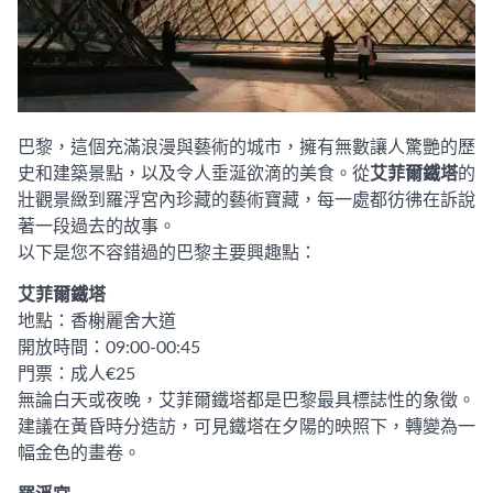
巴黎，這個充滿浪漫與藝術的城市，擁有無數讓人驚艷的歷
史和建築景點，以及令人垂涎欲滴的美食。從
艾菲爾鐵塔
的
壯觀景緻到羅浮宮內珍藏的藝術寶藏，每一處都彷彿在訴說
著一段過去的故事。
以下是您不容錯過的巴黎主要興趣點：
艾菲爾鐵塔
地點：香榭麗舍大道
開放時間：09:00-00:45
門票：成人€25
無論白天或夜晚，艾菲爾鐵塔都是巴黎最具標誌性的象徵。
建議在黃昏時分造訪，可見鐵塔在夕陽的映照下，轉變為一
幅金色的畫卷。