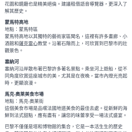
花園和鏡廳也是精美絕倫。建議租借語音導覽器，更深入了
解其歷史。
蒙馬特高地
地點：蒙馬特區
蒙馬特高地以其獨特的藝術家區聞名，這裡有許多畫廊、小
酒館和
薩克雷心
教堂。沿著石階而上，可欣賞到巴黎市的壯
觀景色。
塞納河
塞納河沿岸散布著巴黎許多著名景點。乘坐河上遊船，從不
同角度欣賞這座城市的美，尤其是在夜晚，當市內燈光亮起
時，更顯浪漫。
馬克·奧莱美食市場
地點：馬克·奧莱街
這個美食市場是品嚐法國地道美食的最佳去處。從新鮮的海
鮮到法式甜點，應有盡有，讓您的味蕾享受一場法式盛宴。
巴黎不僅僅是塔和博物館的集合，它是一本活生生的歷史