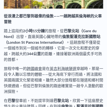
從浪漫之都
巴黎
到雄偉的
倫敦
——一趟跨越英倫海峽的火車
冒險
踏上這段約
2小時15分鐘
的旅程，從
巴黎北站（Gare du
Nord）
出發，直達英國心臟地帶的
倫敦聖潘克拉斯國際站
（London St Pancras International）
。這趟旅程不僅是從
一個城市到另一個城市的轉移，它是一次文化和歷史的穿
越，跨越大約
344公里
的距離，連接著歐洲兩個最炙手可熱
的首都。
旅程中唯一的
跨國峰會
是在
英吉利海峽隧道
穿越時，那是一
段令人難以忘懷的體驗——從大海底下穿行而過，將法國和
英國兩國文化緊密相連。雖然大部分旅程都在隧道和鄉村間
快速通過，但從巴黎到倫敦的路途確實是一趟令人激動的歐
洲探險。
在
巴黎
發車前，不妨提早到達
巴黎北站
，欣賞一下這座歷史
悠久的火車站建築。同樣，在到達
倫敦
後，
聖潘克拉斯國際