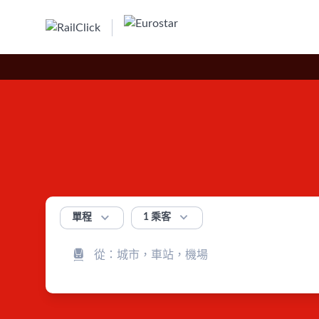


1 乘客
單程
