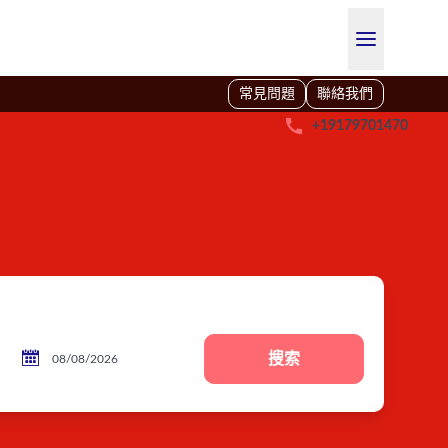
常見問題
聯絡我們

+19179701470

搜索