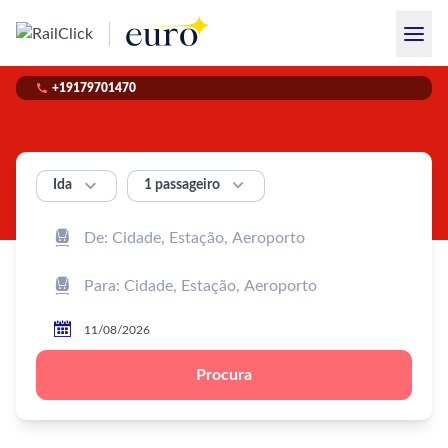

+19179701470


1 passageiro
Ida



Procura