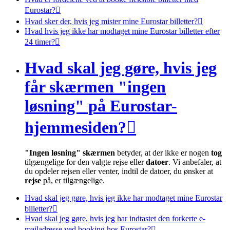
Eurostar?

Hvad sker der, hvis jeg mister mine Eurostar billetter?

Hvad hvis jeg ikke har modtaget mine Eurostar billetter efter
24 timer?

Hvad skal jeg gøre, hvis jeg
får skærmen "ingen
løsning" på Eurostar-
hjemmesiden?

"Ingen løsning" skærmen
betyder, at der ikke er nogen
tog
tilgængelige for den valgte rejse eller
datoer
. Vi anbefaler, at
du opdeler rejsen eller venter, indtil de datoer, du ønsker at
rejse
på, er tilgængelige.
Hvad skal jeg gøre, hvis jeg ikke har modtaget mine Eurostar
billetter?

Hvad skal jeg gøre, hvis jeg har indtastet den forkerte e-
mailadresse ved booking hos Eurostar?
