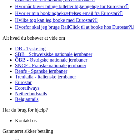
Hvornår bliver billige billetter tilgængelige for Eurostar?

Hvor er min bookingbekræftelses-email fra Eurostar?

Hvilke tog kan jeg booke med Eurostar?

Hvorfor skal jeg bruge RailClick til at booke hos Eurostar?

Alt hvad du behøver at vide om
DB - Tyske tog
SBB - Schweiziske nationale jernbaner
ÖBB - Østrigske nationale jernbaner
SNCF - Franske nationale jernbaner
Renfe - Spanske jernbaner
Trenitalia - Italienske jernbaner
Eurostar
Ecorailways
Netherlandsrails
Belgianrails
Har du brug for hjælp?
Kontakt os
Garanteret sikker betaling