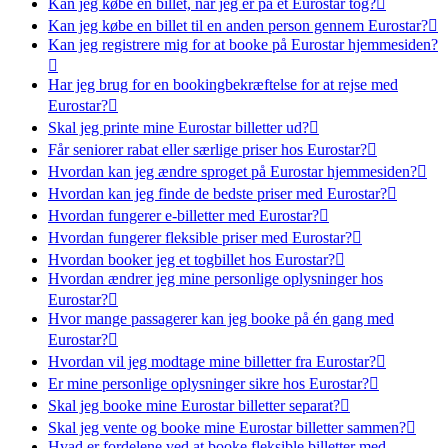
Kan jeg købe en billet, når jeg er på et Eurostar tog?

Kan jeg købe en billet til en anden person gennem Eurostar?

Kan jeg registrere mig for at booke på Eurostar hjemmesiden?

Har jeg brug for en bookingbekræftelse for at rejse med
Eurostar?

Skal jeg printe mine Eurostar billetter ud?

Får seniorer rabat eller særlige priser hos Eurostar?

Hvordan kan jeg ændre sproget på Eurostar hjemmesiden?

Hvordan kan jeg finde de bedste priser med Eurostar?

Hvordan fungerer e-billetter med Eurostar?

Hvordan fungerer fleksible priser med Eurostar?

Hvordan booker jeg et togbillet hos Eurostar?

Hvordan ændrer jeg mine personlige oplysninger hos
Eurostar?

Hvor mange passagerer kan jeg booke på én gang med
Eurostar?

Hvordan vil jeg modtage mine billetter fra Eurostar?

Er mine personlige oplysninger sikre hos Eurostar?

Skal jeg booke mine Eurostar billetter separat?

Skal jeg vente og booke mine Eurostar billetter sammen?

Hvad er fordelene ved at booke fleksible billetter med