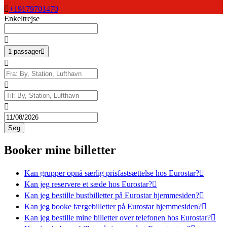

+19179701470
Enkeltrejse

1 passager




Søg
Booker mine billetter
Kan grupper opnå særlig prisfastsættelse hos Eurostar?

Kan jeg reservere et sæde hos Eurostar?

Kan jeg bestille bustbilletter på Eurostar hjemmesiden?

Kan jeg booke færgebilletter på Eurostar hjemmesiden?

Kan jeg bestille mine billetter over telefonen hos Eurostar?
