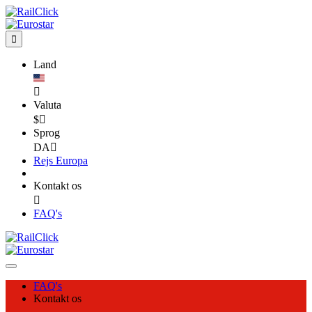

Land

Valuta
$

Sprog
DA

Rejs Europa
Kontakt os

FAQ's
FAQ's
Kontakt os